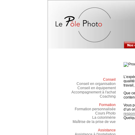
L’expé
Conseil
qualit
Conseil en organisation
travai
Conseil en équipement
Accompagnement à l'achat
Que ce
Coaching
conten
Formation
Vous p
Formation personnalisée
d’un o
Cours Photo
respon
La colorimérie
Quelqu
Maîtrise de la prise de vue
Assistance
Assistance à l'installation