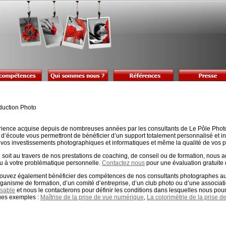
rience acquise depuis de nombreuses années par les consultants de Le Pôle Phot
é d’écoute vous permettront de bénéficier d’un support totalement personnalisé et
l, vos investissements photographiques et informatiques et même la qualité de vos 
 soit au travers de nos prestations de coaching, de conseil ou de formation, nous
u à votre problématique personnelle.
Contactez nous
pour une évaluation gratuite 
ouvez également bénéficier des compétences de nos consultants photographes au tra
rganisme de formation, d’un comité d’entreprise, d’un club photo ou d’une associat
sable
et nous le contacterons pour définir les conditions dans lesquelles nous pou
es exemples :
Maîtrise de la prise de vue numérique
,
La colorimétrie de la prise d