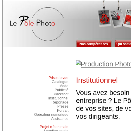
Prise de vue
Institutionnel
Catalogue
Mode
Publicité
Vous avez besoin 
Packshot
Institutionnel
entreprise ? Le Pô
Reportage
Presse
de vos sites, de v
Portrait
Opérateur numérique
vos dirigeants.
Assistance
Projet clé en main